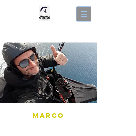
MARCO
" Volo Ergo Sum
"