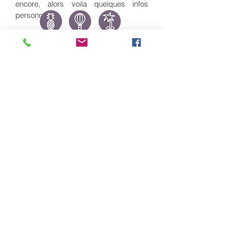
encore, alors voila quelques infos
personnelles.
J'ai 49 ans, et je suis un vrai rital
d'Italie.
En travaillant dans le tourisme, j'ai
débarqué sur l'ile de Tenerife au début
du nouveau millénaire.
Ici, j'ai redécouvert ma passion pour le
parapente et je suis devenu instructeur
et pilote biplace, mais en fait je me suis
spécialisé dans le guidage.
Depuis 2007, je m'occupe de
l'organisation de séjours parapente à
Tenerife et, plus récemment, aussi en
Italie entre mai et octobre.
J'ai quitté le tourisme de masse (avec
grand plaisir!) pour me consacrer à ma
passion: vous faire découvrir les plus
Envoyer
beaux sites de parapente en volant