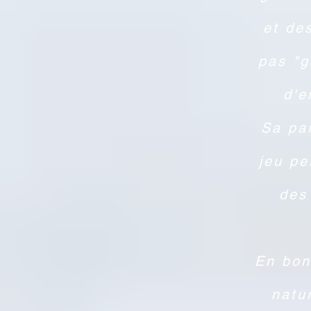
et de
pas "g
d'e
Sa par
jeu pe
des
En bon
natu