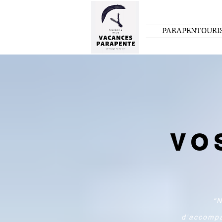
PARAPENTOURI
VO
“
“N
d'accomp
d'accompa
toute ép