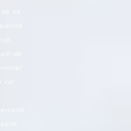
e de ne
ibilité
cup.
rain de
rofiter
 vol
érosité
belle