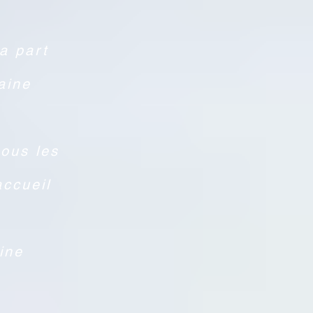
a part
aine
tous les
accueil
ine