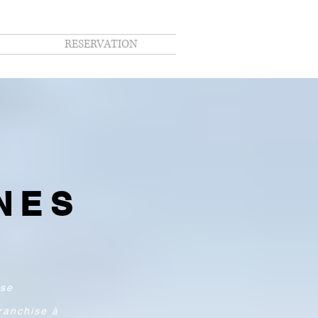
RESERVATION
S
NES
se
sse
ranchise à
ranchise à
uper bons.