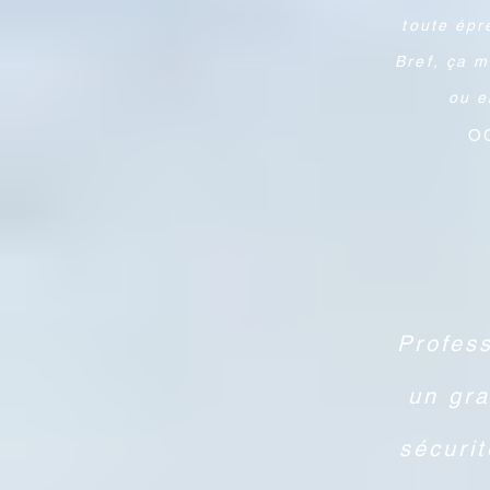
toute épr
Bref, ça 
Bref, ça m
ou e
ou e
O
Profess
un gra
sécurit