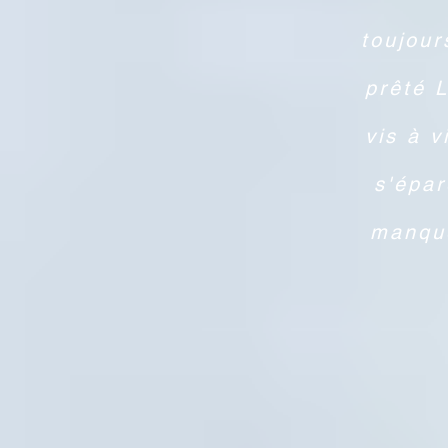
toujour
prêté L
vis à 
s'épar
manque