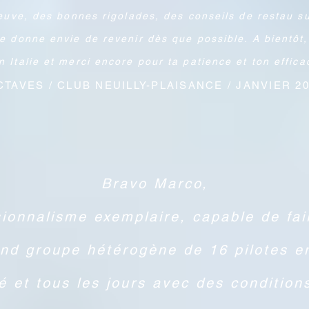
euve, des bonnes rigolades, des conseils de restau s
me donne envie de revenir dès que possible. A bientôt, 
e donne envie de revenir dès que possible. A bientôt,
n Italie et merci encore pour ta patience et ton efficac
n Italie et merci encore pour ta patience et ton efficac
NAME / JOB / TITLE
CTAVES / CLUB NEUILLY-PLAISANCE / JANVIER 2
Bravo Marco,
ionnalisme exemplaire, capable de fai
nd groupe hétérogène de 16 pilotes e
é et tous les jours avec des conditio