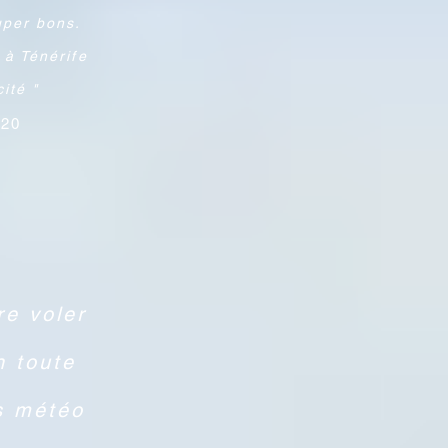
uper bons.
à Ténérife
 à Ténérife
ité
"
ité "
020
re voler
n toute
ns météo