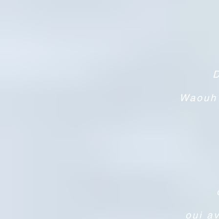
D
Waouh 
oui a