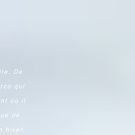
te. De
rco qui
nt où il
que de
n hiver.