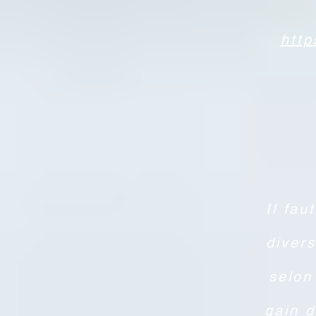
htt
Il fau
diver
selon
gain 