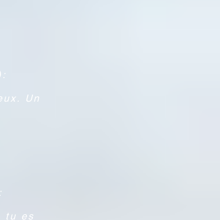
):
eux. Un
:
 tu es