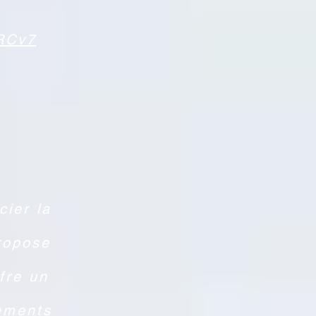
ARCv7
cier la
ropose
fre un
ements