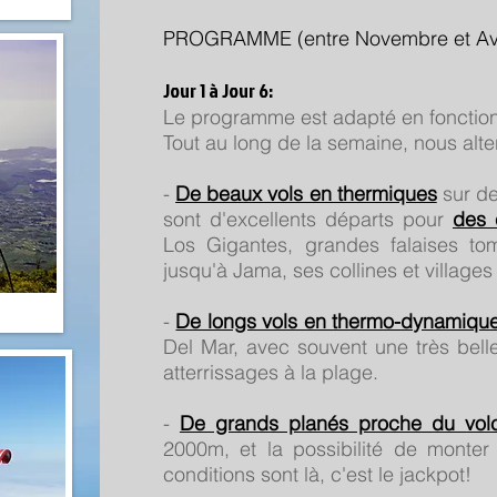
PROGRAMME (entre Novembre et Avri
Jour 1 à Jour 6:
Le programme est adapté en fonction
Tout au long de la semaine, nous alte
-
De beaux vols en thermiques
sur de
sont d'excellents départs pour
des 
Los Gigantes, grandes falaises t
jusqu'à Jama, ses collines et village
-
De longs vols en thermo-dynamiqu
Del Mar, avec souvent une très bell
atterrissages à la plage.
-
De grands planés proche du volc
2000m, et la possibilité de monte
conditions sont là, c'est le jackpot!