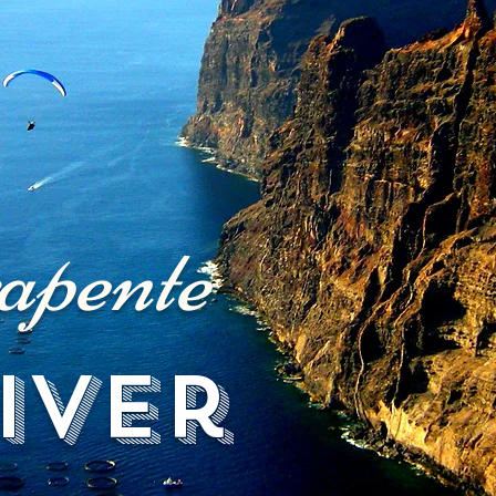
apente
iver