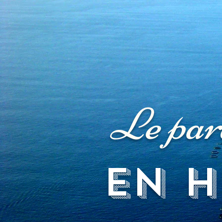
Le par
en h