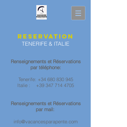
RESERVATION
TENERIFE & ITALIE
Renseignements et Réservations
par téléphone:
Tenerife:
+34 680 830 945
Italie :
+39 347 714 4705
Renseignements et Réservations
par mail:
info@vacancesparapente.com